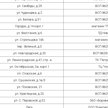
ул. Свободы, д.29
ВСП 862
ул.Чудинцева, д.2
ВСП 862
ул. Белова, д.31
ВСП 862
Городок, д.14 корп.1
магазин "П
ул. Восстания, д.6
ТД Нов
ул. Стрельцова 14А
магазин 
пер. Зеленый, д.3
ВСП 862
ул. Новгородская, д.20
ВСП 862
ул. Ленинградская, д.47, стр. а
ТК "Петр
ул. Октябрьская, 3а, корп.1
ТЦ "Ни
пл. Спасская, д.6
ВСП 862
ул. Сушанская, д.1в/3
ВСП 862
ул. Псковская, 21
ВСП 862
ул. Крестецкая, д.25
ВСП 862
ул. С. Перовской, д.32
ЗАО «Борови
Песь
ООО Трансне