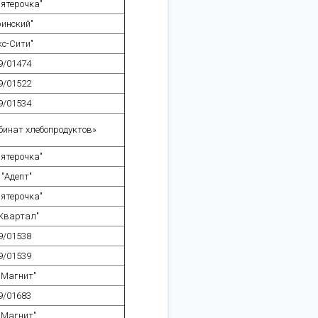
ятерочка"
ринский"
кс-Сити"
9/01474
9/01522
9/01534
бинат хлебопродуктов»
ятерочка"
"Адепт"
ятерочка"
Квартал"
9/01538
9/01539
"Магнит"
9/01683
"Магнит"