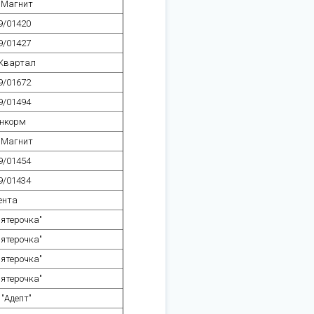
 Магнит
9/01420
9/01427
Квартал
9/01672
9/01494
нкорм
 Магнит
9/01454
9/01434
ента
ятерочка"
ятерочка"
ятерочка"
ятерочка"
"Адепт"