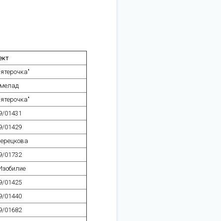
ект
ятерочка"
мелад
ятерочка"
9/01431
9/01429
ерецкова
9/01732
Изобилие
9/01425
9/01440
9/01682