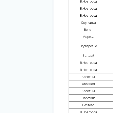
В.Новгород
В.Новгород
В.Новгород
Окуловка
Волот
Марево
Подберезье
Валдай
В.Новгород
В.Новгород
Крестцы
Хвойная
Крестцы
Парфино
Пестово
В.Новгород