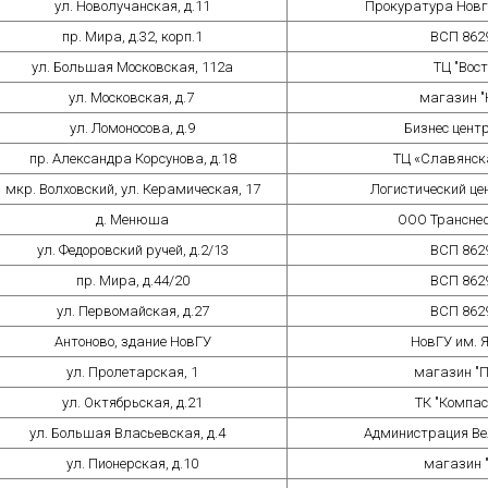
ул. Новолучанская, д.11
Прокуратура Новг
пр. Мира, д.32, корп.1
ВСП 862
ул. Большая Московская, 112а
ТЦ "Вос
ул. Московская, д.7
магазин "
ул. Ломоносова, д.9
Бизнес центр
пр. Александра Корсунова, д.18
ТЦ «Славянск
мкр. Волховский, ул. Керамическая, 17
Логистический це
д. Менюша
ООО Трансне
ул. Федоровский ручей, д.2/13
ВСП 862
пр. Мира, д.44/20
ВСП 862
ул. Первомайская, д.27
ВСП 862
Антоново, здание НовГУ
НовГУ им. 
ул. Пролетарская, 1
магазин "П
ул. Октябрьская, д.21
ТК "Компас
ул. Большая Власьевская, д.4
Администрация Ве
ул. Пионерская, д.10
магазин 