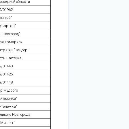
ородской области
9/01962
точный"
Квартал"
 "Новгород"
ая ярмарка»
нтр ЗАО "Тандер"
фть-Балтика
9/01440
9/01426
9/01448
Яр.Мудрого
ятерочка"
-Тележка"
ликого Новгорода
"Магнит"