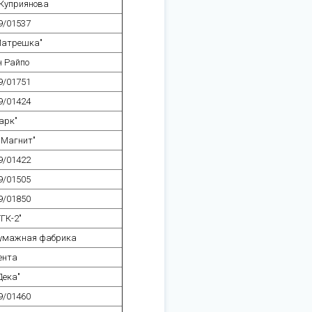
Куприянова
9/01537
Матрешка"
 Райпо
9/01751
9/01424
арк"
"Магнит"
9/01422
9/01505
9/01850
ГК-2"
бумажная фабрика
ента
Дека"
9/01460