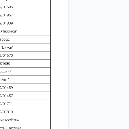
9/01696
9/01957
9/01809
ятерочка"
город
"Дикси"
9/01670
9/01680
овский"
кАнт"
9/01459
9/01457
9/01731
9/01810
чи Мебель»
фть-Балтика