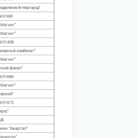
еделение В.Новгород"
9/01681
"Магнит"
"Магнит"
9/01458
анерный комбинат"
"Магнит"
ский факел"
9/01684
"Магнит"
овский"
9/01672
ирос"
ЦБ
азин "Квартал"
Квартал"