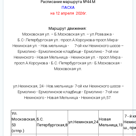
Расписание маршрута №44 М
ПАСХА
на 12 апреля 2026г.
Маршрут движения:
Московская ул. – Б.Московская ул. – ул.Розважа -
Б.С-.Петербургская ул..-просп.А.Корсунова-просп.Мира-
Нехинская ул. - Нов.мельница - 7-ой км Нехинского шоссе –
Ермолино - Ермолинское кладбище - Ермолино - 7-ой км
Нехинского - Новая Мельница - Нехинская ул. - просп.Мира -
просп.А.Корсунова - Б.С.-Петербургская ул.- Б.Московская -
Московская ул.
ул.Нехинская, 24 - Нов.мельница- 7-ой км Нехинского шоссе –
Ермолино - Ермолинское кладбище - Ермолино - 7-ой км
Нехинского - Новая Мельница - Нехинская ул,57.
Ул.
7 - й
Московская,
Б.С.
Новая
ул.Нехинская,24
Нехин
53
Петербургская,8
Мельница,13
ш., при
(отпр.)