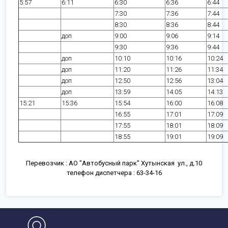
5:57
6:11
6:30
6:36
6:44
7:30
7:36
7:44
8:30
8:36
8:44
доп
9:00
9:06
9:14
9:30
9:36
9:44
доп
10:10
10:16
10:24
доп
11:20
11:26
11:34
доп
12:50
12:56
13:04
доп
13:59
14:05
14:13
15:21
15:36
15:54
16:00
16:08
16:55
17:01
17:09
17:55
18:01
18:09
18:55
19:01
19:09
Перевозчик : АО "Автобусный парк" Хутынская ул., д.10
телефон диспетчера : 63-34-16